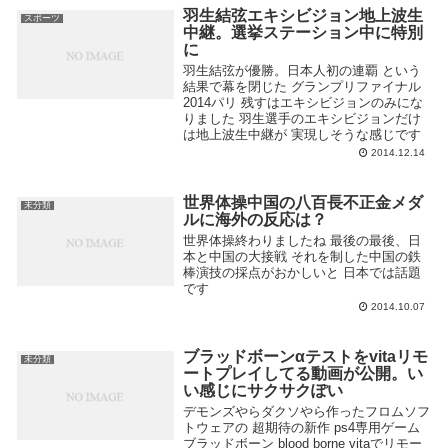
羽生結弦エキシビジョン地上波生
スポーツ
中継。選挙ステーション中に特別
に
羽生結弦が優勝。日本人初の連覇 という
結果で幕を閉じた グランプリファイナル
2014パリ 残すはエキシビジョンのみにな
りました 羽生選手のエキシビジョンだけ
は地上波生中継が 実現しそうな感じです
2014.12.14
世界体操中国の八百長不正金メダ
未分類
ルに海外の反応は？
世界体操終わりましたね 最後の最後、日
本と中国の大接戦 それを制した中国の鉄
棒演技の採点がおかしいと 日本では話題
です
2014.10.07
ブラッドボーンαテストをvitaリモ
未分類
ートプレイしてる動画が公開。い
い感じにサクサクぽい
デモンズやらダクソやら作ったフロムソフ
トウェアの 超期待の新作 ps4専用ゲーム
ブラッドボーン blood borne vitaでリモー