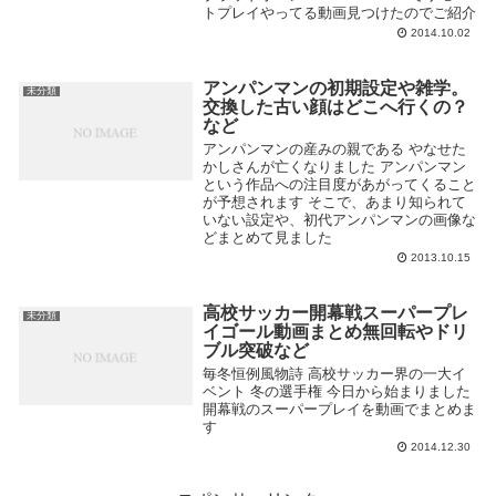
トプレイやってる動画見つけたのでご紹介
2014.10.02
アンパンマンの初期設定や雑学。
未分類
交換した古い顔はどこへ行くの？
など
アンパンマンの産みの親である やなせた
かしさんが亡くなりました アンパンマン
という作品への注目度があがってくること
が予想されます そこで、あまり知られて
いない設定や、初代アンパンマンの画像な
どまとめて見ました
2013.10.15
高校サッカー開幕戦スーパープレ
未分類
イゴール動画まとめ無回転やドリ
ブル突破など
毎冬恒例風物詩 高校サッカー界の一大イ
ベント 冬の選手権 今日から始まりました
開幕戦のスーパープレイを動画でまとめま
す
2014.12.30