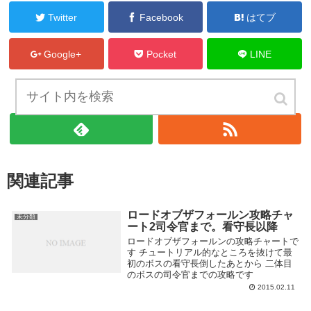
Twitter
Facebook
はてブ
Google+
Pocket
LINE
ブログの管理人をフォローする
関連記事
ロードオブザフォールン攻略チャ
未分類
ート2司令官まで。看守長以降
ロードオブザフォールンの攻略チャートで
す チュートリアル的なところを抜けて最
初のボスの看守長倒したあとから 二体目
のボスの司令官までの攻略です
2015.02.11