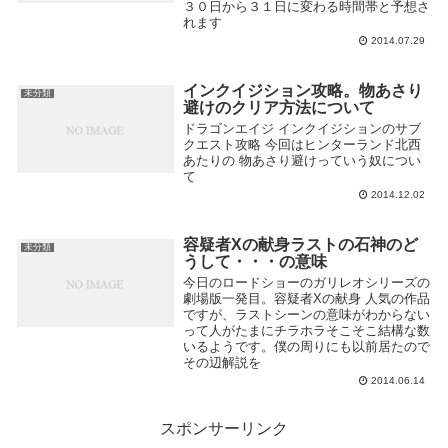
３０日から３１日に変わる時間帯と予想さ
れます
2014.07.29
インクイジション攻略。物あさり
未分類
避けのクリア方法について
ドラゴンエイジ インクイジションのサブ
クエスト攻略 今回はヒンターランド北西
あたりの 物あさり避けっていう奴につい
て
2014.12.02
容疑者Xの献身ラストの石神のど
未分類
うして・・・の意味
今日のロードショーのガリレオシリーズの
劇場版一発目。容疑者Xの献身 人気の作品
ですが、ラストシーンの意味がわからない
って人がたまにチラホラそこそこ結構な数
いるようです。僕の周りにも以前居たので
その辺解説を
2014.06.14
スポンサーリンク