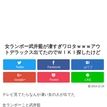
女ランボー武井藍が凄すぎワロタｗｗｗアウ
トデラックス出てたのでＷＩＫＩ探したけど
Twitter
Facebook
はてブ
Google+
Pocket
LINE
2014.12.19
テレビ見てたらなんか凄い女の人が出てた
女ランボーこと武井藍