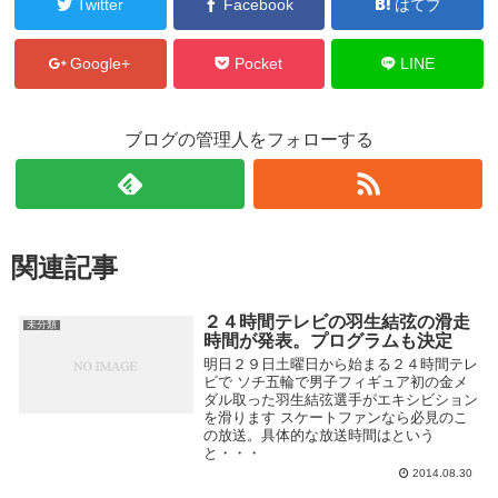
Twitter
Facebook
はてブ
Google+
Pocket
LINE
ブログの管理人をフォローする
関連記事
２４時間テレビの羽生結弦の滑走
未分類
時間が発表。プログラムも決定
明日２９日土曜日から始まる２４時間テレ
ビで ソチ五輪で男子フィギュア初の金メ
ダル取った羽生結弦選手がエキシビション
を滑ります スケートファンなら必見のこ
の放送。具体的な放送時間はという
と・・・
2014.08.30