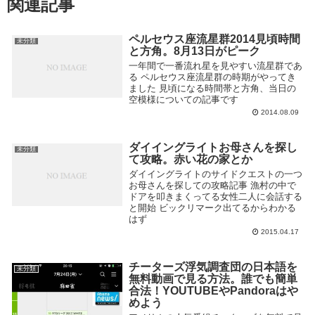
関連記事
ペルセウス座流星群2014見頃時間
未分類
と方角。8月13日がピーク
一年間で一番流れ星を見やすい流星群であ
る ペルセウス座流星群の時期がやってき
ました 見頃になる時間帯と方角、当日の
空模様についての記事です
2014.08.09
ダイイングライトお母さんを探し
未分類
て攻略。赤い花の家とか
ダイイングライトのサイドクエストの一つ
お母さんを探しての攻略記事 漁村の中で
ドアを叩きまくってる女性二人に会話する
と開始 ビックリマーク出てるからわかる
はず
2015.04.17
チーターズ浮気調査団の日本語を
未分類
無料動画で見る方法。誰でも簡単
合法！YOUTUBEやPandoraはや
めよう