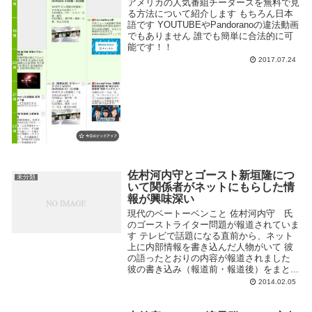
アメリカの人気番組チーターズを無料で見
る方法について紹介します もちろん日本
語です YOUTUBEやPandoranoの違法動画
でもありません 誰でも簡単に合法的に可
能です！！
2017.07.24
佐村河内守とゴースト新垣隆につ
未分類
いて関係者がネットにもらした情
報が興味深い
現代のベートーベンこと 佐村河内守 氏
のゴーストライター問題が報道されていま
す テレビで話題になる直前から、ネット
上に内部情報を書き込んだ人物がいて 彼
の語ったとおりの内容が報道されました
彼の書き込み（報道前・報道後）をまと...
2014.02.05