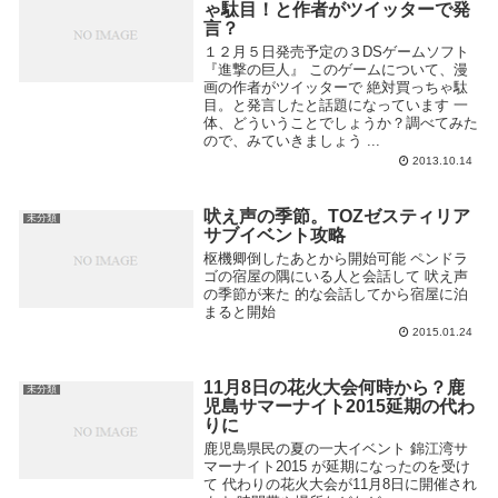
ゃ駄目！と作者がツイッターで発
言？
１２月５日発売予定の３DSゲームソフト
『進撃の巨人』 このゲームについて、漫
画の作者がツイッターで 絶対買っちゃ駄
目。と発言したと話題になっています 一
体、どういうことでしょうか？調べてみた
ので、みていきましょう ...
2013.10.14
吠え声の季節。TOZゼスティリア
未分類
サブイベント攻略
枢機卿倒したあとから開始可能 ペンドラ
ゴの宿屋の隅にいる人と会話して 吠え声
の季節が来た 的な会話してから宿屋に泊
まると開始
2015.01.24
11月8日の花火大会何時から？鹿
未分類
児島サマーナイト2015延期の代わ
りに
鹿児島県民の夏の一大イベント 錦江湾サ
マーナイト2015 が延期になったのを受け
て 代わりの花火大会が11月8日に開催され