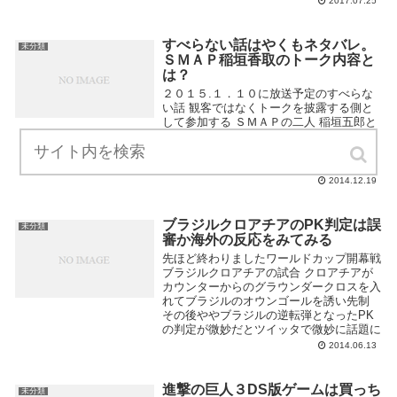
2017.07.25
すべらない話はやくもネタバレ。
未分類
ＳＭＡＰ稲垣香取のトーク内容と
は？
２０１５.１．１０に放送予定のすべらな
い話 観客ではなくトークを披露する側と
して参加する ＳＭＡＰの二人 稲垣五郎と
香取慎吾 この２人のトーク内容がサラッ
と既にネタバレされているという噂
が・・・？
2014.12.19
ブラジルクロアチアのPK判定は誤
未分類
審か海外の反応をみてみる
先ほど終わりましたワールドカップ開幕戦
ブラジルクロアチアの試合 クロアチアが
カウンターからのグラウンダークロスを入
れてブラジルのオウンゴールを誘い先制
その後ややブラジルの逆転弾となったPK
の判定が微妙だとツイッタで微妙に話題に
2014.06.13
進撃の巨人３DS版ゲームは買っち
未分類