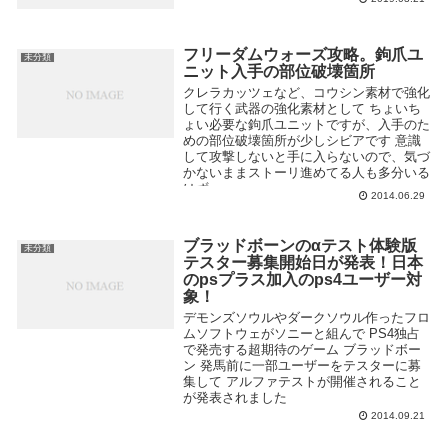
フリーダムウォーズ攻略。鉤爪ユ
未分類
ニット入手の部位破壊箇所
クレラカッツェなど、コウシン素材で強化
して行く武器の強化素材として ちょいち
ょい必要な鉤爪ユニットですが、入手のた
めの部位破壊箇所が少しシビアです 意識
して攻撃しないと手に入らないので、気づ
かないままストーリ進めてる人も多分いる
はず...
2014.06.29
ブラッドボーンのαテスト体験版
未分類
テスター募集開始日が発表！日本
のpsプラス加入のps4ユーザー対
象！
デモンズソウルやダークソウル作ったフロ
ムソフトウェがソニーと組んで PS4独占
で発売する超期待のゲーム ブラッドボー
ン 発馬前に一部ユーザーをテスターに募
集して アルファテストが開催されること
が発表されました
2014.09.21