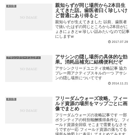
親知らずが同じ場所から2本目生
未分類
えてきた話。歯医者曰く珍しいけ
ど普通にあり得ると
親知らずが生えてきました 以前、歯医者
で抜いたはずの同じところから2本目がに
ょきにょきとw 珍しい話みたいなので記事
にしますw
2017.07.29
アサシンの隠し場所の具体的な効
アサシンクリードユニティ
果。消耗品補充に結構便利だぞ
アサシンクリードユニティ攻略記事 協力
プレー用アクティブスキルの一つ アサシ
ンの隠し場所についてです
2014.11.21
フリーダムウォーズ攻略。フィー
未分類
ルド資源の場所をマップごとに画
像でまとめ
フリーダムウォーズの攻略記事です 一部
ボランティアの特別報酬獲得条件な、フィ
ールド資源全回収 そこまで需要もなさそ
うですが一応 フィールド資源の落ちてる
場所を地図上に表示してまとめてみます