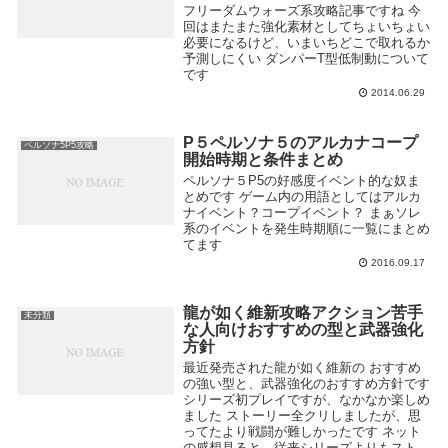
フリーダムウォーズ系攻略記事ですね 今
回はまたまた強化素材としてちょいちょい
必要になるけど、いまいちどこで取れるか
予測しにくい ダンパーT型低制動について
です
2014.06.29
P５ペルソナ５のアルカナコープ
ペルソナ5P5攻略
開始時期と条件まとめ
ペルソナ５P5の好感度イベント的な奴ま
とめです ゲーム内の用語としてはアルカ
ナイベント？コープイベント？ まぁソレ
系のイベントを発生時期順に一覧にまとめ
てます
2016.09.17
龍が如く維新攻略アクション苦手
未分類
な人向けおすすめの型と武器強化
方針
最近発売された龍が如く維新の おすすめ
の強い型と、武器強化のおすすめ方針です
シリーズ初プレイですが、なかなか楽しめ
ました ストーリー全クリしましたが、思
ってたより戦闘が難しかったです ネット
の感想見ると、従来シリーズよりもスト...