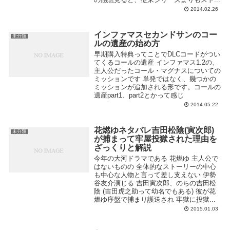
2014.02.26
インファマスセカンドサンのコー
未分類
ルの遺産の始め方
早期購入特典ってことでDLCコードがつい
てくるコールの遺産 インファマス1.2の、
主人公だったコール・マグナスについての
ミッションです 単発ではなく、幾つかの
ミッションが追加される形です。コールの
遺産part1、part2とかって感じ
2014.05.22
花燃ゆネタバレ吉田松陰(寅次郎)
未分類
が捕まって牢屋投獄された理由を
ざっくりと解説
今年の大河ドラマである 花燃ゆ 主人公で
はないものの 全体的なストーリーの中心
も中心な人物と言って差し支えない 伊勢
谷友介演じる 吉田寅次郎、のちの吉田松
陰 (吉田虎之助って幼名でもある) 彼が花
燃ゆ序盤で捕まり護送され 牢獄に投獄...
2015.01.03