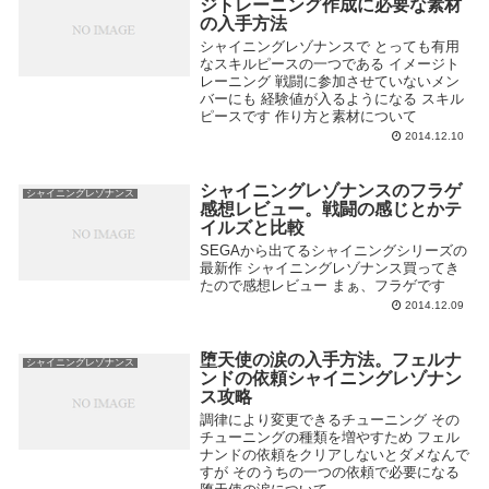
ジトレーニング作成に必要な素材
の入手方法
シャイニングレゾナンスで とっても有用
なスキルピースの一つである イメージト
レーニング 戦闘に参加させていないメン
バーにも 経験値が入るようになる スキル
ピースです 作り方と素材について
2014.12.10
シャイニングレゾナンスのフラゲ
シャイニングレゾナンス
感想レビュー。戦闘の感じとかテ
イルズと比較
SEGAから出てるシャイニングシリーズの
最新作 シャイニングレゾナンス買ってき
たので感想レビュー まぁ、フラゲです
2014.12.09
堕天使の涙の入手方法。フェルナ
シャイニングレゾナンス
ンドの依頼シャイニングレゾナン
ス攻略
調律により変更できるチューニング その
チューニングの種類を増やすため フェル
ナンドの依頼をクリアしないとダメなんで
すが そのうちの一つの依頼で必要になる