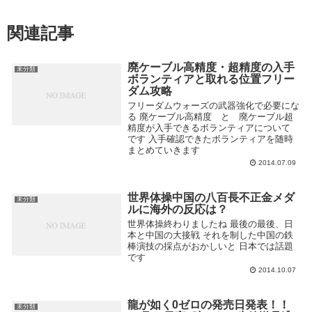
関連記事
廃ケーブル高精度・超精度の入手
未分類
ボランティアと取れる位置フリー
ダム攻略
フリーダムウォーズの武器強化で必要にな
る 廃ケーブル高精度 と 廃ケーブル超
精度が入手できるボランティアについて
です 入手確認できたボランティアを随時
まとめていきます
2014.07.09
世界体操中国の八百長不正金メダ
未分類
ルに海外の反応は？
世界体操終わりましたね 最後の最後、日
本と中国の大接戦 それを制した中国の鉄
棒演技の採点がおかしいと 日本では話題
です
2014.10.07
龍が如く0ゼロの発売日発表！！
未分類