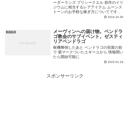
ーダーランズ プリシークエル 前作のイリ
ジウムに相当するレアアイテム ムーンス
トーンのお手軽な稼ぎ方についてです...
2014.10.30
メーヴィンへの届け物。ペンドラ
未分類
ゴ教会のサブイベント。ゼスティ
リアペンドラゴ
枢機卿倒したあと ペンドラゴの宿屋の前
で 紫マークついたエギーユから 情報聞い
たら開始可能に
2015.01.24
スポンサーリンク