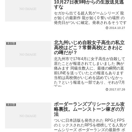
10月27日夜9時からの生放送見逃
すな
セガから出てる超人気ゲームシリーズ 龍
が如くの最新作 龍が如く0 誓いの場所 の
発売日がついに確定。発表されるそうです
2014.10.27
北九州いじめ自殺女子高生の私立
未分類
高校はどこ？常磐高校(ときわ)と
の噂だが？
北九州市で17年4月に女子高生が自殺して
居たことが報道されてしまいました 胸が
痛みます 同級生数人に、最後の瞬間の直
前LINEを送っていたとの報道もあります
当初は高校側がいじめを認めていなかっ
た？という報道も一部であり、それが7月
下旬...
2017.07.26
ボーダーランズプリシークエル攻
未分類
略裏技。ムーンストーン稼ぎの方
法
ついに日本語版も発売された RPGとFPS
のミックスされたRPSを標榜してる人気ゲ
ームシリーズ ボーダーランズの最新作 ボ