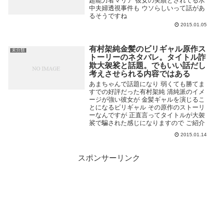
超能力者マリア 彼女の実績とされてる水
中夫婦透視事件も ウソらしいって話があ
るそうですね
2015.01.05
有村架純金髪のビリギャル原作ス
未分類
トーリーのネタバレ。タイトル詐
欺大袈裟と話題。でもいい話だし
考えさせられる内容ではある
あまちゃんで話題になり 弱くても勝てま
すでの好評だった有村架純 清純派のイメ
ージが強い彼女が 金髪ギャルを演じるこ
とになるビリギャル その原作のストーリ
ーなんですが 正直言ってタイトルが大袈
裟で騙された感じになりますので ご紹介
...
2015.01.14
スポンサーリンク