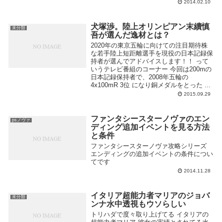
2014.02.10
犬塚渉。陸上オリンピアン末續慎
未分類
吾が選んだ逸材とは？
2020年の東京五輪に向けての注目期待株
な若手陸上短距離選手を現役の日本記録保
持者が選んでアドバイスします！！ って
いうテレビ番組のコーナー 今回は200mの
日本記録保持者で、2008年五輪の
4x100mR 3位 になり銅メダルをとった ...
2015.09.29
ファンタシースターノヴァのエン
psノヴァ
ディング追加イベントを見る方法
と条件
ファンタシースターノヴァ攻略シリーズ
エンディングの追加イベントの条件につい
てです
2014.11.28
イタリア超能力者マリアのジョバ
未分類
ンナ水中透視もウソらしい
トリハダで度々取り上げてる イタリアの