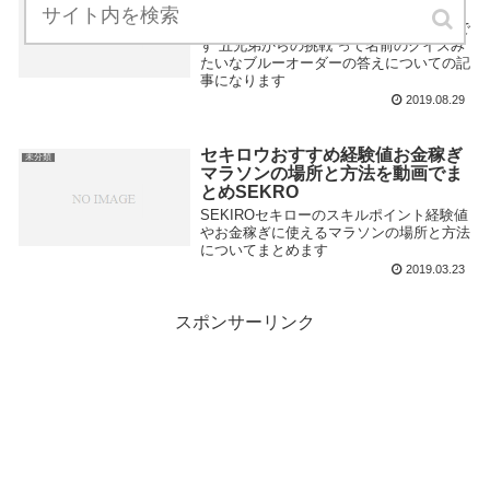
挑戦の答えと一発正解の報酬
アストラルチェインのサブクエ攻略記事で
す 五兄弟からの挑戦 って名前のクイズみ
たいなブルーオーダーの答えについての記
事になります
2019.08.29
セキロウおすすめ経験値お金稼ぎ
未分類
マラソンの場所と方法を動画でま
とめSEKRO
SEKIROセキローのスキルポイント経験値
やお金稼ぎに使えるマラソンの場所と方法
についてまとめます
2019.03.23
スポンサーリンク