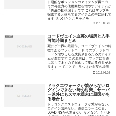
ト瓶的なポジションのアイテムが再生力
その再生力の使用回数を増やすアイテムが
「再生の拡張因子」です これはマップを
探索すると落ちてるアイテムの中に紛れて
ます 見つけたところをメモ
2019.09.26
コードヴェイン血英の場所と入手
未分類
可能時期まとめ
死にゲー界の最新作、コードヴェインの特
徴であるブラットコード そのブラッドコ
ードを増やしたる成長させるためのアイテ
ムが血英です この血英は、マップに普通
に落ちてますので探索して集める必要があ
ります ってことで、見つけた血英の場所
をまと...
2019.09.26
ドラクエウォークが繋がらないロ
未分類
グインできない時の対策。サーバ
ー以外にもスマホ端末に原因があ
る場合も
ドラゴンクエストウォークが繋がらない。
ログイン出来ない。通信エラーになる。
LOADINGから進まない などなど、とりあ