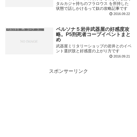
タルカジャ持ちのフラロウス を所持した
状態で話しかけるって奴の攻略記事です
2016.09.22
ペルソナ５岩井武器屋の好感度攻
ペルソナ５ P5 コープ コミュ
略。P5刑死者コープイベントまと
め
武器屋ミリタリーショップの岩井とのイベ
ント選択肢と好感度の上がり方です
2016.09.21
スポンサーリンク