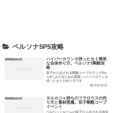
ペルソナ5P5攻略
ハイパーカウンタ持ったセト簡単
ペルソナ5P5攻略
な合体作り方。ペルソナ5剛毅攻
略
双子から出される剛毅コープのランク8か
ら9へ上げるための課題 ハイパーカウンタ
持ったセトの作り方です
2016.09.22
タルカジャ持ちのフラロウスの作
ペルソナ5P5攻略
り方と素材悪魔。双子剛毅コープ
イベント
ベルベットルームの双子から出される指令