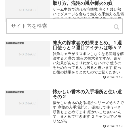
取り方。混沌の嵐や篝火の奴
ゲーム中盤で訪れる溶鉄城 歩くと凄い勢
いでダメージを食らう燃える床燃える足場
があります その先にあるアイテムや宝箱
の取り方を紹介
2014.03.20
篝火の探求者の効果まとめ。１週
ダークソウル２
目使うと２週目アイテムは等々？
雑魚キャラがリスポンしなくなる問題を解
決すると噂の 篝火の探求者ですが、細か
い効果があんまりわからないので 使うの
をためらってる人も居ると思います 使っ
た後の効果をまとめたのでご覧ください
2014.03.19
懐かしい香木の入手場所と使い道
ダークソウル２
その２
懐かしい香木のある場所シリーズその２で
す 序盤の入手場所と、優先して使うべき
順番もまとめてます 細かいこたぁいいん
で、まとめて行きます ２キャラ目でメモ
リながら
2014.03.19