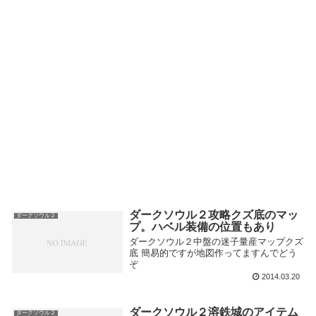
ダークソウル２攻略クズ底のマッ
ダークソウル２
プ。ハベル装備の位置もあり
ダークソウル２中盤の迷子量産マップクズ
底 簡易的ですが地図作ってますんでどう
ぞ
2014.03.20
ダークソウル２溶鉄城のアイテム
ダークソウル２