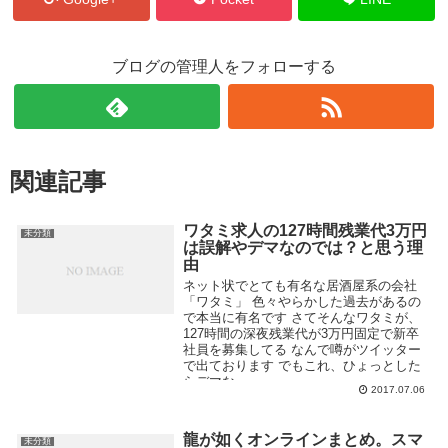
ブログの管理人をフォローする
関連記事
ワタミ求人の127時間残業代3万円
未分類
は誤解やデマなのでは？と思う理
由
ネット状でとても有名な居酒屋系の会社
「ワタミ」 色々やらかした過去があるの
で本当に有名です さてそんなワタミが、
127時間の深夜残業代が3万円固定で新卒
社員を募集してる なんで噂がツイッター
で出ております でもこれ、ひょっとした
らデマな...
2017.07.06
龍が如くオンラインまとめ。スマ
未分類