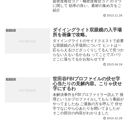
超密度複合コア・極密度複合コア の３つ
に関して 効率の良い、素材の集め方をご
紹介
2013.11.26
ダイイングライト双眼鏡の入手場
未分類
所を画像で攻略。
ダイイングライトのサイドクエストで必要
な双眼鏡の入手場所について ヒントは一
応もらえるけどざっくりしてるんで見つか
らない人もいるかもね ってことでズバリ
どこに落ちてるかお知らせです
2015.04.19
世田谷FBIプロファイルの伏せ字
未分類
心当たりの見解内容。こりゃ伏せ
字にするわ
未解決事件をFBIプロファイラー読んで 推
理というかプロファイルしてもらう番組が
やってましたね ご遺族の方を呼んで 伏せ
字でなにやら心あたりを聞いてましたが
そこの部分の内容がわかりました
2014.12.29