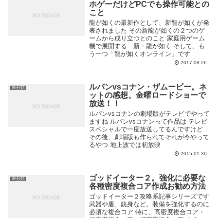
ホゲーだけどPCでも操作可能との
こと
龍が如くの最新作として、新龍が如くが発
表されました その新龍が如くの２つのゲ
ームから成り立つとのこと 家庭用ゲーム
機で展開する 新・龍が如く そして、も
う一つ「龍が如くオンライン」です
2017.08.26
ルパンvsコナン・ザムービー。ネ
未分類
ットの感想。金曜ロードショーで
放送！！
ルパンvsコナンの劇場版がテレビでやって
ますね ルパンvsコナンって作品は テレビ
スペシャルで一度放送してるんですけど
その後、劇場版も作られてそれが今やって
るやつ 地上波では初放映
2015.01.30
ゴッドイーター２。強化に必要な
未分類
各種密度複合コア作成お勧め方法
ゴッドイーター２攻略系記事シリーズです
武器や盾、銃身など。装備を強化するのに
必須な複合コア 特に、高密度複合コア・